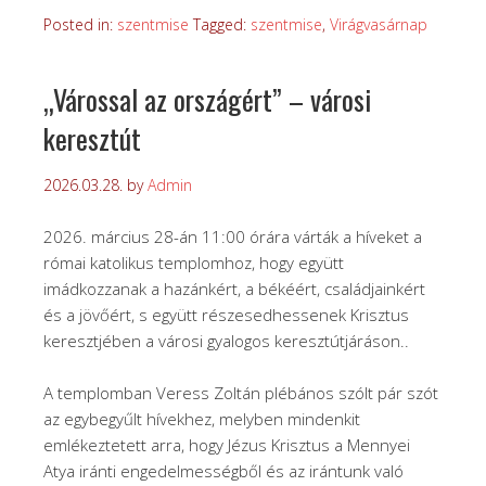
Posted in:
szentmise
Tagged:
szentmise
,
Virágvasárnap
„Várossal az országért” – városi
keresztút
2026.03.28.
by
Admin
2026. március 28-án 11:00 órára várták a híveket a
római katolikus templomhoz, hogy együtt
imádkozzanak a hazánkért, a békéért, családjainkért
és a jövőért, s együtt részesedhessenek Krisztus
keresztjében a városi gyalogos keresztútjáráson..
A templomban Veress Zoltán plébános szólt pár szót
az egybegyűlt hívekhez, melyben mindenkit
emlékeztetett arra, hogy Jézus Krisztus a Mennyei
Atya iránti engedelmességből és az irántunk való