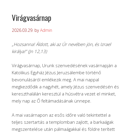
Virágvasárnap
2026.03.29.
by
Admin
„Hozsanna! Áldott, aki az Úr nevében jön,
és Izrael
királya!”
(Jn 12,13)
Virágvasárnap, Urunk szenvedésének vasárnapján a
Katolikus Egyház Jézus Jeruzsálembe történő
bevonulásáról emlékezik meg. A mai nappal
megkezdődik a nagyhét, amely Jézus szenvedésén és
kereszthalálán keresztül a húsvétra vezet el minket,
mely nap az Ő feltámadásának ünnepe.
A mai vasárnapon az esős időre való tekintettel a
teljes szertartás a templomban zajlott, a barkaágak
megszentelése után pálmaágakkal és földre terített