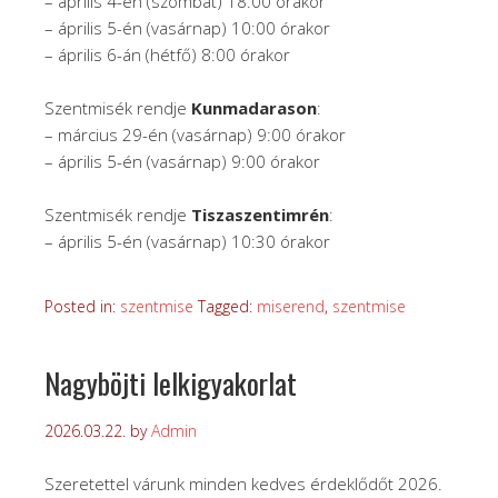
– április 4-én (szombat) 18:00 órakor
– április 5-én (vasárnap) 10:00 órakor
– április 6-án (hétfő) 8:00 órakor
Szentmisék rendje
Kunmadarason
:
– március 29-én (vasárnap) 9:00 órakor
– április 5-én (vasárnap) 9:00 órakor
Szentmisék rendje
Tiszaszentimrén
:
– április 5-én (vasárnap) 10:30 órakor
Posted in:
szentmise
Tagged:
miserend
,
szentmise
Nagyböjti lelkigyakorlat
2026.03.22.
by
Admin
Szeretettel várunk minden kedves érdeklődőt 2026.