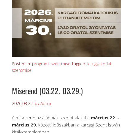
Posted in:
program
,
szentmise
Tagged:
lelkigyakorlat
,
szentmise
Miserend (03.22.-03.29.)
2026.03.22.
by
Admin
A miserend az alábbiak szerint alakul a
március 22. –
március 29.
közötti időszakban a karcagi Szent István
király-templomban.