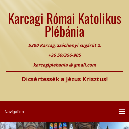
Karcagi Római Katolikus
Plébánia
5300 Karcag, Széchenyi sugárút 2.
+36 59/356-905
karcagiplebania @ gmail.com
Dicsértessék a Jézus Krisztus!