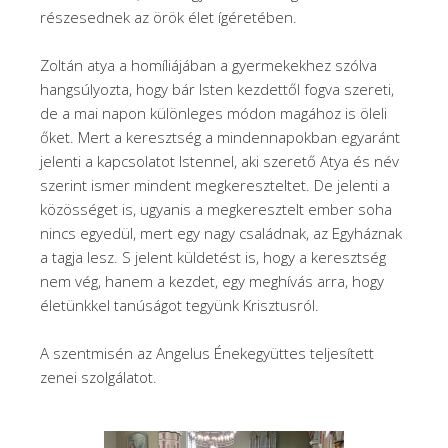
részesednek az örök élet ígéretében.
Zoltán atya a homíliájában a gyermekekhez szólva
hangsúlyozta, hogy bár Isten kezdettől fogva szereti,
de a mai napon különleges módon magához is öleli
őket. Mert a keresztség a mindennapokban egyaránt
jelenti a kapcsolatot Istennel, aki szerető Atya és név
szerint ismer mindent megkereszteltet. De jelenti a
közösséget is, ugyanis a megkeresztelt ember soha
nincs egyedül, mert egy nagy családnak, az Egyháznak
a tagja lesz. S jelent küldetést is, hogy a keresztség
nem vég, hanem a kezdet, egy meghívás arra, hogy
életünkkel tanúságot tegyünk Krisztusról.
A szentmisén az Angelus Énekegyüttes teljesített
zenei szolgálatot.