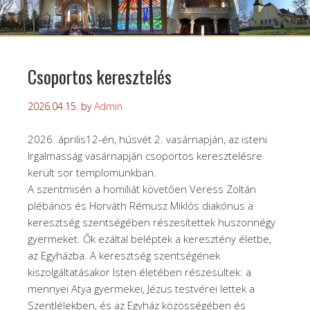
Csoportos keresztelés
2026.04.15.
by
Admin
2026. április12-én, húsvét 2. vasárnapján, az isteni
Irgalmasság vasárnapján csoportos keresztelésre
került sor templomunkban.
A szentmisén a homíliát követően Veress Zoltán
plébános és Horváth Rémusz Miklós diakónus a
keresztség szentségében részesítettek huszonnégy
gyermeket. Ők ezáltal beléptek a keresztény életbe,
az Egyházba. A keresztség szentségének
kiszolgáltatásakor Isten életében részesültek: a
mennyei Atya gyermekei, Jézus testvérei lettek a
Szentlélekben, és az Egyház közösségében és