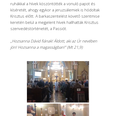
ruhákkal a hívek köszöntötték a vonuló papot és
kíséretét, ahogy egykor a jeruzsálemiek is hódoltak
Krisztus előtt. A barkaszentelést követő szentmise
keretén belül a megjelent hívek hallhatták Krisztus
szenvedéstörténetét, a Passiót.
„Hozsanna Dávid fiának! Áldott, aki az Úr nevében
jön! Hozsanna a magasságban!” (Mt 21,9)