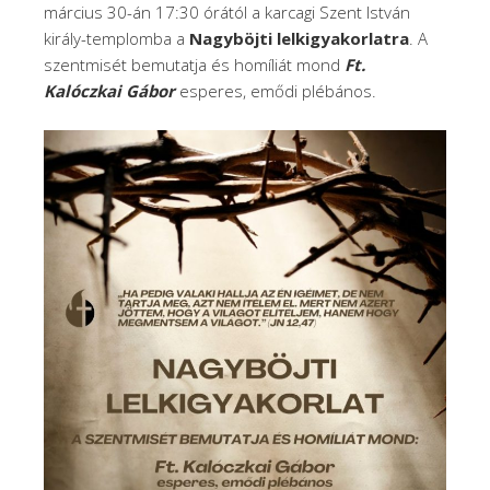
március 30-án 17:30 órától a karcagi Szent István
király-templomba a
Nagyböjti lelkigyakorlatra
. A
szentmisét bemutatja és homíliát mond
Ft.
Kalóczkai Gábor
esperes, emődi plébános.