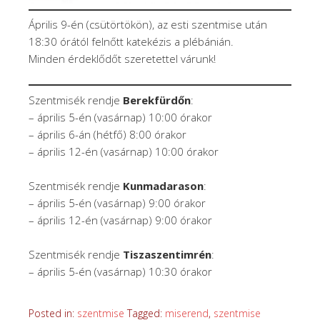
Április 9-én (csütörtökön), az esti szentmise után
18:30 órától felnőtt katekézis a plébánián.
Minden érdeklődőt szeretettel várunk!
Szentmisék rendje
Berekfürdőn
:
– április 5-én (vasárnap) 10:00 órakor
– április 6-án (hétfő) 8:00 órakor
– április 12-én (vasárnap) 10:00 órakor
Szentmisék rendje
Kunmadarason
:
– április 5-én (vasárnap) 9:00 órakor
– április 12-én (vasárnap) 9:00 órakor
Szentmisék rendje
Tiszaszentimrén
:
– április 5-én (vasárnap) 10:30 órakor
Posted in:
szentmise
Tagged:
miserend
,
szentmise