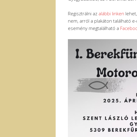
Regisztrálni az
alábbi linken
lehet,
nem, arról a plakáton található e
esemény megtalálható a
Facebo