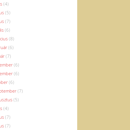
us
(4)
us
(5)
us
(7)
lis
(6)
cius
(8)
ruár
(6)
uár
(7)
cember
(6)
vember
(6)
óber
(6)
eptember
(7)
usztus
(5)
us
(4)
us
(7)
us
(7)