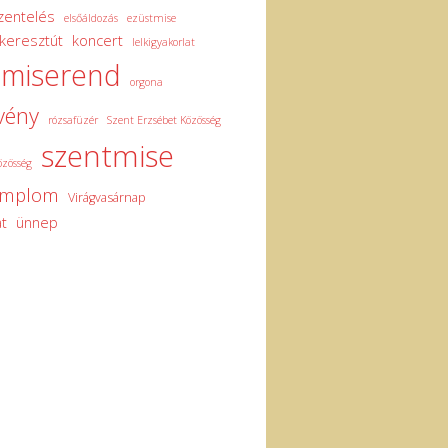
zentelés
elsőáldozás
ezüstmise
keresztút
koncert
lelkigyakorlat
miserend
orgona
vény
rózsafüzér
Szent Erzsébet Közösség
szentmise
özösség
emplom
Virágvasárnap
t
ünnep