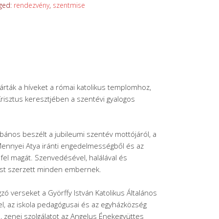
ged:
rendezvény
,
szentmise
várták a híveket a római katolikus templomhoz,
isztus keresztjében a szentévi gyalogos
ános beszélt a jubileumi szentév mottójáról, a
 Mennyei Atya iránti engedelmességből és az
 fel magát. Szenvedésével, halálával és
ást szerzett minden embernek.
zó verseket a Györffy István Katolikus Általános
 el, az iskola pedagógusai és az egyházközség
l, zenei szolgálatot az Angelus Énekegyüttes