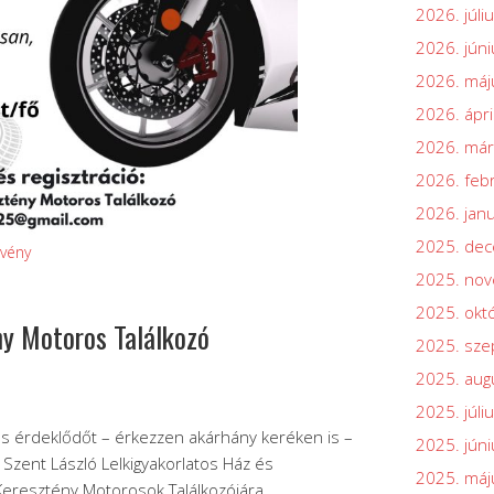
2026. júli
2026. júni
2026. máj
2026. ápri
2026. már
2026. feb
2026. jan
2025. de
vény
2025. no
2025. okt
ny Motoros Találkozó
2025. sz
2025. aug
2025. júli
s érdeklődőt – érkezzen akárhány keréken is –
2025. júni
 Szent László Lelkigyakorlatos Ház és
2025. máj
Keresztény Motorosok Találkozójára.