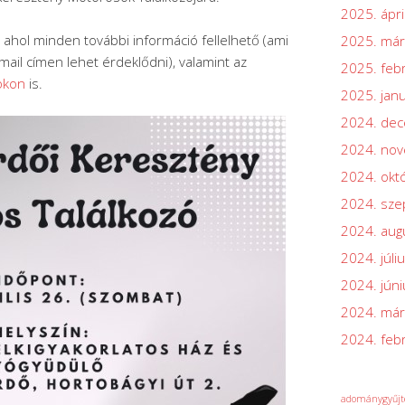
2025. ápri
 ahol minden további információ fellelhető (ami
2025. már
-mail címen lehet érdeklődni), valamint az
2025. feb
okon
is.
2025. jan
2024. de
2024. no
2024. okt
2024. sz
2024. aug
2024. júli
2024. júni
2024. már
2024. feb
adománygyűjt