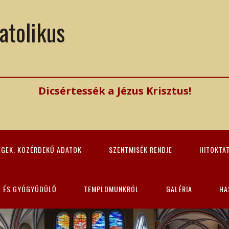
atolikus
Dicsértessék a Jézus Krisztus!
ÉGEK, KÖZÉRDEKŰ ADATOK
SZENTMISÉK RENDJE
HITOKTA
Z ÉS GYÓGYÜDÜLŐ
TEMPLOMUNKRÓL
GALÉRIA
HA