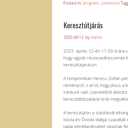
Posted in:
program
,
szentmise
Tag
Keresztútjárás
2025.04.13.
by
Admin
2025. április 12-én 11:00 órára 
hogy együtt részesedhessenek Kr
keresztútjáráson.
A templomban Veress Zoltán pléb
reményről, s arról, hogy Jézus a
irántunk való szeretetből áldozta
keresztáldozatával örök megvált
A keresztúton a stációknál elhang
Iskola és Óvoda diákjai szavalták
tagjai elmélkedéseket olvastak fe