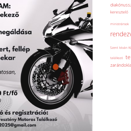
diakónuss
keresztelő
ministránsok
rendez
Szent István K
t
találkozó
zarándokla