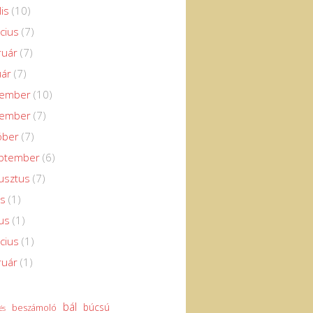
lis
(10)
cius
(7)
ruár
(7)
uár
(7)
cember
(10)
vember
(7)
óber
(7)
eptember
(6)
usztus
(7)
us
(1)
us
(1)
cius
(1)
ruár
(1)
bál
búcsú
beszámoló
és