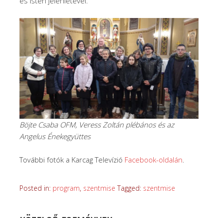
és Isten jelenlétével.
Böjte Csaba OFM, Veress Zoltán plébános és az
Angelus Énekegyüttes
További fotók a Karcag Televízió
Facebook-oldalán
.
Posted in:
program
,
szentmise
Tagged:
szentmise