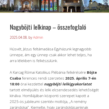
Nagyböjti lelkinap – összefoglaló
2025.04.08.
by
Admin
Húsvét, Jézus feltámadása Egyházunk legnagyobb
ünnepe, ám egy ünnep csak akkor lehet teljes, ha
arra lélekben is felkészülünk.
A Karcag Római Katolikus Plébánia felkérésére
Böjte
Csaba
ferences rendi szerzetes
2025. április 7-én
18:00
órai kezdettel
nagyböjti lelkigyakorlatot
tartott elmélyülés és lelki elcsendesedés lehetőségét
kínálva. Homíliájában központi szerepet kapott a
2025-ös jubileumi szentév mottója, „A remény
zarándokai”. Kiemelte, hogy zarándoklásainknak