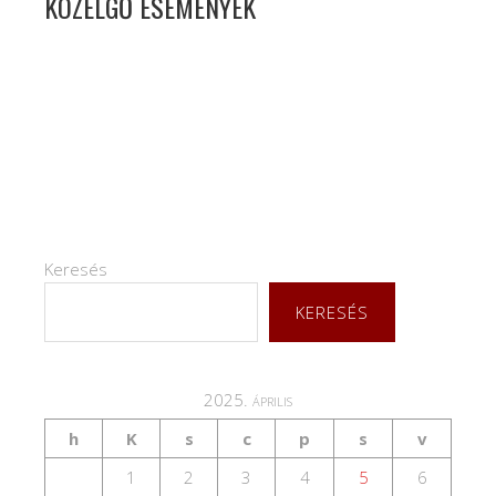
KÖZELGŐ ESEMÉNYEK
Keresés
KERESÉS
2025. április
h
K
s
c
p
s
v
1
2
3
4
5
6