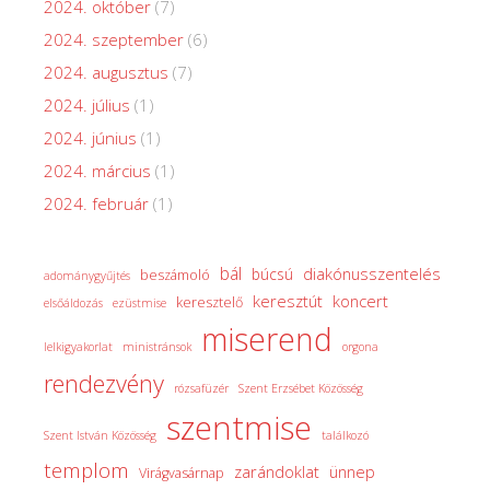
2024. október
(7)
2024. szeptember
(6)
2024. augusztus
(7)
2024. július
(1)
2024. június
(1)
2024. március
(1)
2024. február
(1)
bál
diakónusszentelés
búcsú
beszámoló
adománygyűjtés
keresztút
koncert
keresztelő
elsőáldozás
ezüstmise
miserend
lelkigyakorlat
ministránsok
orgona
rendezvény
rózsafüzér
Szent Erzsébet Közösség
szentmise
Szent István Közösség
találkozó
templom
zarándoklat
ünnep
Virágvasárnap