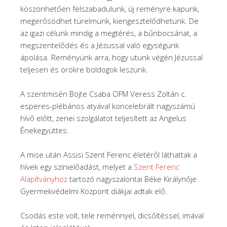
köszönhetően felszabadulunk, új reményre kapunk,
megerősödhet türelmünk, kiengesztelődhetünk. De
az igazi célunk mindig a megtérés, a bűnbocsánat, a
megszentelődés és a Jézussal való egységünk
ápolása. Reményünk arra, hogy utunk végén Jézussal
teljesen és örökre boldogok leszünk.
A szentmisén Böjte Csaba OFM Veress Zoltán c.
esperes-plébános atyával koncelebrált nagyszámú
hívő előtt, zenei szolgálatot teljesített az Angelus
Énekegyüttes.
A mise után Assisi Szent Ferenc életéről láthattak a
hívek egy színielőadást, melyet a
Szent Ferenc
Alapítványhoz
tartozó nagyszalontai Béke Királynője
Gyermekvédelmi Központ diákjai adtak elő.
Csodás este volt, tele reménnyel, dicsőítéssel, imával