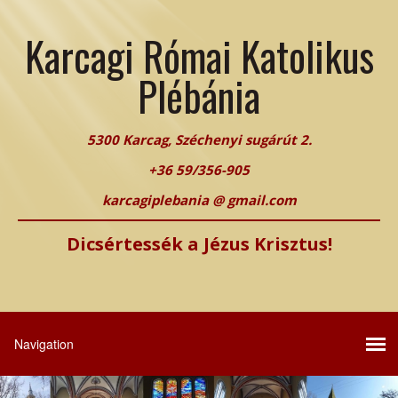
Karcagi Római Katolikus
Plébánia
5300 Karcag, Széchenyi sugárút 2.
+36 59/356-905
karcagiplebania @ gmail.com
Dicsértessék a Jézus Krisztus!