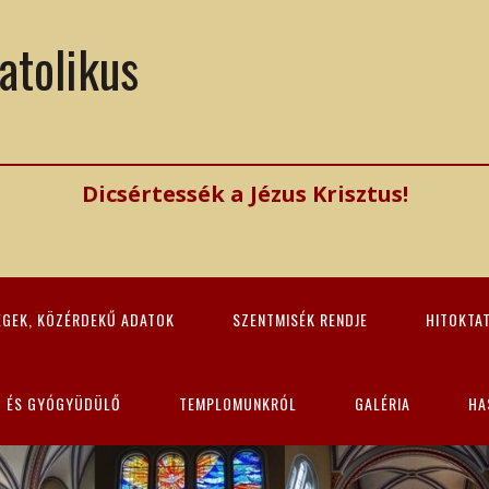
atolikus
Dicsértessék a Jézus Krisztus!
ÉGEK, KÖZÉRDEKŰ ADATOK
SZENTMISÉK RENDJE
HITOKTA
Z ÉS GYÓGYÜDÜLŐ
TEMPLOMUNKRÓL
GALÉRIA
HA