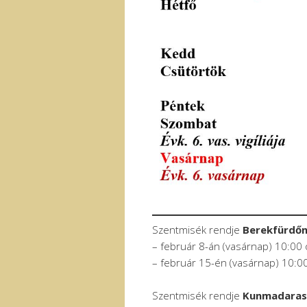
Szentmisék rendje
Berekfürdő
– február 8-án (vasárnap) 10:00 
– február 15-én (vasárnap) 10:0
Szentmisék rendje
Kunmadara