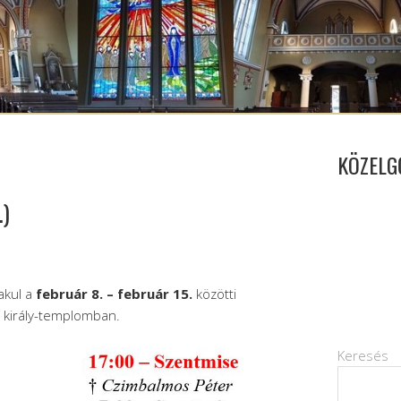
KÖZELG
.)
akul a
február 8. – február 15.
közötti
n király-templomban.
Keresés