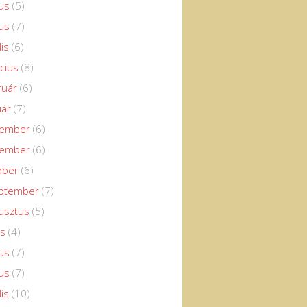
us
(5)
us
(7)
lis
(6)
cius
(8)
ruár
(6)
uár
(7)
cember
(6)
vember
(6)
óber
(6)
eptember
(7)
usztus
(5)
us
(4)
us
(7)
us
(7)
lis
(10)