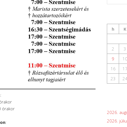
h
K
2
3
9
1
16
1
23
2
n
:
órakor
0 órakor
2026. aug
2026. júli
son
: