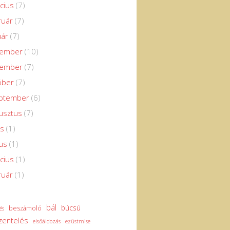
cius
(7)
ruár
(7)
uár
(7)
cember
(10)
vember
(7)
óber
(7)
eptember
(6)
usztus
(7)
us
(1)
us
(1)
cius
(1)
ruár
(1)
bál
búcsú
beszámoló
és
zentelés
elsőáldozás
ezüstmise