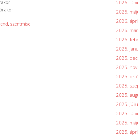
rakor
2026. júni
 órakor
2026. máj
2026. ápri
rend
,
szentmise
2026. már
2026. feb
2026. jan
2025. de
2025. no
2025. okt
2025. sz
2025. aug
2025. júli
2025. júni
2025. máj
2025. ápri