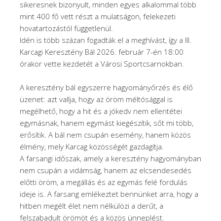
sikeresnek bizonyult, minden egyes alkalommal több
mint 400 fő vett részt a mulatságon, felekezeti
hovatartozástól függetlenül.
Idén is több százan fogadták el a meghívást, így a III.
Karcagi Keresztény Bál 2026. február 7-én 18:00
órakor vette kezdetét a Városi Sportcsarnokban.
A keresztény bál egyszerre hagyományőrzés és élő
üzenet: azt vallja, hogy az öröm méltósággal is
megélhető, hogy a hit és a jókedv nem ellentétei
egymásnak, hanem egymást kiegészítik, sőt mi több,
erősítik. A bál nem csupán esemény, hanem közös
élmény, mely Karcag közösségét gazdagítja.
A farsangi időszak, amely a keresztény hagyományban
nem csupán a vidámság, hanem az elcsendesedés
előtti öröm, a megállás és az egymás felé fordulás
ideje is. A farsang emlékeztet bennünket arra, hogy a
hitben megélt élet nem nélkülözi a derűt, a
felszabadult örömöt és a közös ünneplést.