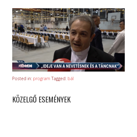
Posted in:
program
Tagged:
bál
KÖZELGŐ ESEMÉNYEK