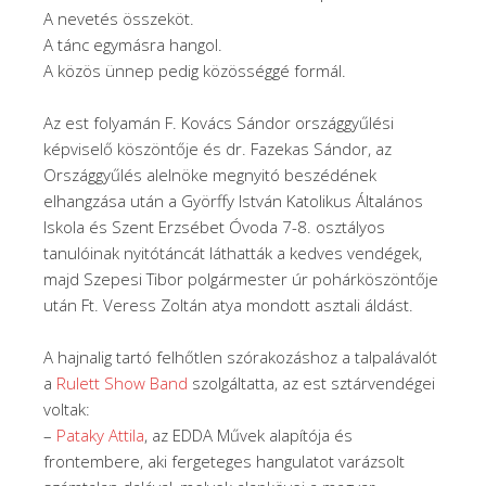
A nevetés összeköt.
A tánc egymásra hangol.
A közös ünnep pedig közösséggé formál.
Az est folyamán F. Kovács Sándor országgyűlési
képviselő köszöntője és dr. Fazekas Sándor, az
Országgyűlés alelnöke megnyitó beszédének
elhangzása után a Györffy István Katolikus Általános
Iskola és Szent Erzsébet Óvoda 7-8. osztályos
tanulóinak nyitótáncát láthatták a kedves vendégek,
majd Szepesi Tibor polgármester úr pohárköszöntője
után Ft. Veress Zoltán atya mondott asztali áldást.
A hajnalig tartó felhőtlen szórakozáshoz a talpalávalót
a
Rulett Show Band
szolgáltatta, az est sztárvendégei
voltak:
–
Pataky Attila
, az EDDA Művek alapítója és
frontembere, aki fergeteges hangulatot varázsolt