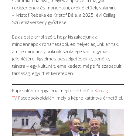
számtalan dalával, melyek alapkövei a magyar
rockzenének és mondhatni, örök életűek, valamint
– Kristof Rebeka és Kristof Béla, a 2025. évi Csillag
Születik! verseny győztesei.
Ez az este arról szólt, hogy kiszakadjunk a
mindennapok rohanásából, és helyet adjunk annak,
amire mindannyiunknak szüksége van: egymás
jelenlétére, figyelmes beszélgetésekre, zenére,
táncra – egy kulturált, emelkedett, mégis felszabadult
társasági együttlét keretében.
Kapcsolódó képgaléria megtekinthető a
Karcag
TV
Facebook-oldalán, mely a képre kattintva érhető el.