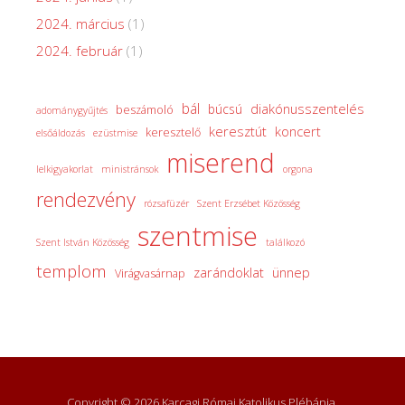
2024. március
(1)
2024. február
(1)
bál
diakónusszentelés
búcsú
beszámoló
adománygyűjtés
keresztút
koncert
keresztelő
elsőáldozás
ezüstmise
miserend
lelkigyakorlat
ministránsok
orgona
rendezvény
rózsafüzér
Szent Erzsébet Közösség
szentmise
Szent István Közösség
találkozó
templom
zarándoklat
ünnep
Virágvasárnap
Copyright © 2026 Karcagi Római Katolikus Plébánia.