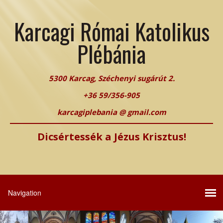
Karcagi Római Katolikus
Plébánia
5300 Karcag, Széchenyi sugárút 2.
+36 59/356-905
karcagiplebania @ gmail.com
Dicsértessék a Jézus Krisztus!