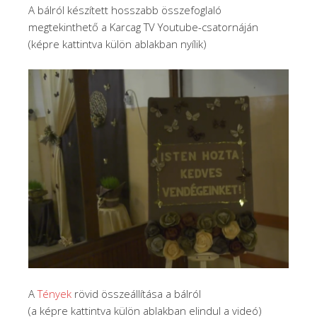
A bálról készített hosszabb összefoglaló
megtekinthető a Karcag TV Youtube-csatornáján
(képre kattintva külön ablakban nyílik)
A
Tények
rövid összeállítása a bálról
(a képre kattintva külön ablakban elindul a videó)