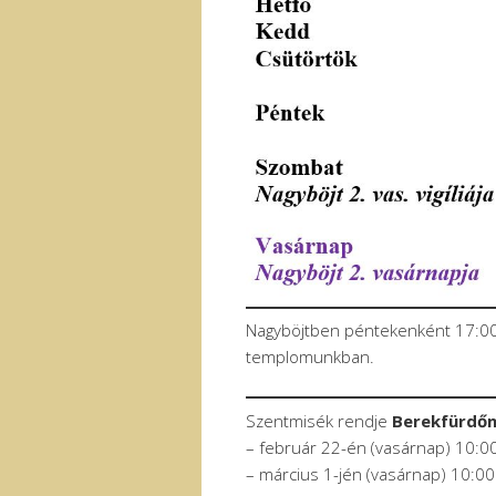
Nagyböjtben péntekenként 17:00 
templomunkban.
Szentmisék rendje
Berekfürdő
– február 22-én (vasárnap) 10:0
– március 1-jén (vasárnap) 10:00