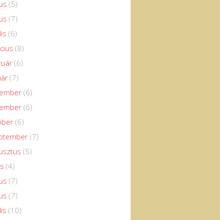
us
(5)
us
(7)
lis
(6)
cius
(8)
ruár
(6)
uár
(7)
cember
(6)
vember
(6)
óber
(6)
eptember
(7)
usztus
(5)
us
(4)
us
(7)
us
(7)
lis
(10)