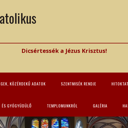
atolikus
Dicsértessék a Jézus Krisztus!
ÉGEK, KÖZÉRDEKŰ ADATOK
SZENTMISÉK RENDJE
HITOKTA
Z ÉS GYÓGYÜDÜLŐ
TEMPLOMUNKRÓL
GALÉRIA
HA