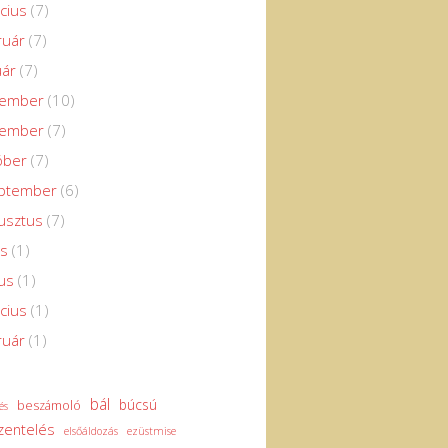
cius
(7)
ruár
(7)
uár
(7)
cember
(10)
vember
(7)
óber
(7)
eptember
(6)
usztus
(7)
us
(1)
us
(1)
cius
(1)
ruár
(1)
bál
búcsú
beszámoló
és
zentelés
elsőáldozás
ezüstmise