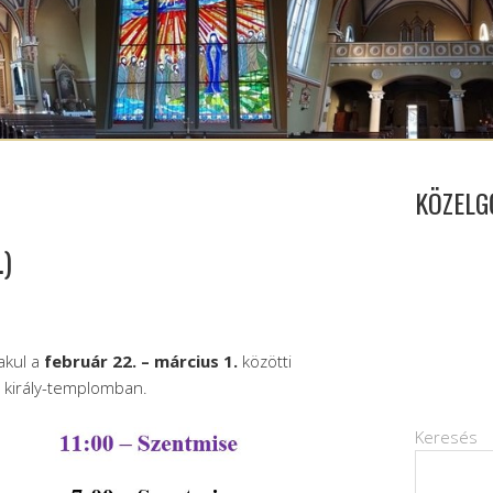
KÖZELG
.)
akul a
február 22. – március 1.
közötti
n király-templomban.
Keresés