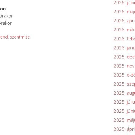
2026. júni
son
:
2026. máj
 órakor
2026. ápri
órakor
2026. már
rend
,
szentmise
2026. feb
2026. jan
2025. de
2025. no
2025. okt
2025. sz
2025. aug
2025. júli
2025. júni
2025. máj
2025. ápri