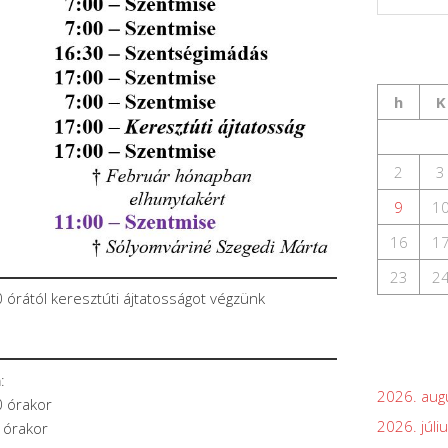
h
K
2
3
9
1
16
1
23
2
órától keresztúti ájtatosságot végzünk
n
:
2026. aug
0 órakor
2026. júli
 órakor