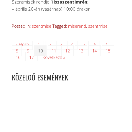
Szentmisék rendje
Tiszaszentimrén
:
– április 20-án (vasárnap) 10:00 órakor
Posted in:
szentmise
Tagged:
miserend
,
szentmise
« Előző
1
2
3
4
5
6
7
8
9
10
11
12
13
14
15
16
17
Következő »
KÖZELGŐ ESEMÉNYEK