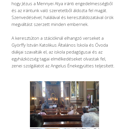
hogy Jézus a Mennyei Atya iránti engedelmességből
és az irántunk való szeretetből áldozta fel magát.
Szenvedésével, halálával és keresztáldozatával örök
megváltást szerzett minden embernek.
A keresztúton a stációknál elhangzó verseket a
Györffy István Katolikus Általános Iskola és Óvoda
diákjai szavalták el, az iskola pedagógusai és az
egyházközség tagjai elmélkedéseket olvastak fel,
zenei szolgálatot az Angelus Énekegyüttes teljesített.