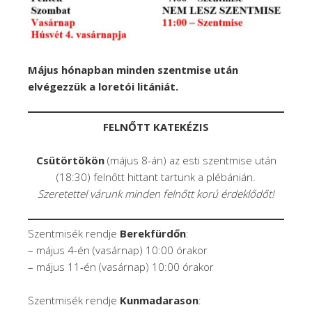
Május hónapban minden szentmise után
elvégezzük a loretói litániát.
FELNŐTT KATEKÉZIS
Csütörtökön
(május 8-án) az esti szentmise után
(18:30) felnőtt hittant tartunk a plébánián.
Szeretettel várunk minden felnőtt korú érdeklődőt!
Szentmisék rendje
Berekfürdőn
:
– május 4-én (vasárnap) 10:00 órakor
– május 11-én (vasárnap) 10:00 órakor
Szentmisék rendje
Kunmadarason
: