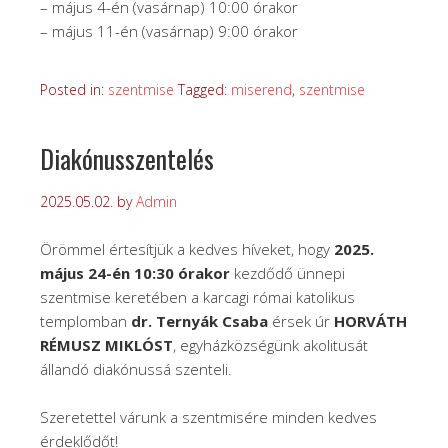
– május 4-én (vasárnap) 10:00 órakor
– május 11-én (vasárnap) 9:00 órakor
Posted in:
szentmise
Tagged:
miserend
,
szentmise
Diakónusszentelés
2025.05.02.
by
Admin
Örömmel értesítjük a kedves híveket, hogy
2025.
május 24-én 10:30 órakor
kezdődő ünnepi
szentmise keretében a karcagi római katolikus
templomban
dr. Ternyák Csaba
érsek úr
HORVÁTH
RÉMUSZ MIKLÓST
, egyházközségünk akolitusát
állandó diakónussá szenteli.
Szeretettel várunk a szentmisére minden kedves
érdeklődőt!