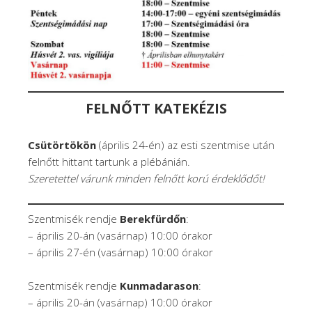
FELNŐTT KATEKÉZIS
Csütörtökön
(április 24-én) az esti szentmise után
felnőtt hittant tartunk a plébánián.
Szeretettel várunk m
inden felnőtt korú érdeklődőt
!
Szentmisék rendje
Berekfürdőn
:
– április 20-án (vasárnap) 10:00 órakor
– április 27-én (vasárnap) 10:00 órakor
Szentmisék rendje
Kunmadarason
:
– április 20-án (vasárnap) 10:00 órakor