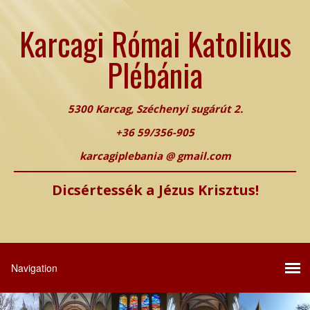
Karcagi Római Katolikus
Plébánia
5300 Karcag, Széchenyi sugárút 2.
+36 59/356-905
karcagiplebania @ gmail.com
Dicsértessék a Jézus Krisztus!