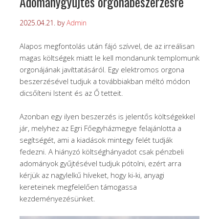
Adománygyűjtés orgonabeszerzésre
2025.04.21.
by
Admin
Alapos megfontolás után fájó szívvel, de az irreálisan
magas költségek miatt le kell mondanunk templomunk
orgonájának javíttatásáról. Egy elektromos orgona
beszerzésével tudjuk a továbbiakban méltó módon
dicsőíteni Istent és az Ő tetteit.
Azonban egy ilyen beszerzés is jelentős költségekkel
jár, melyhez az Egri Főegyházmegye felajánlotta a
segítségét, ami a kiadások mintegy felét tudják
fedezni. A hiányzó költséghányadot csak pénzbeli
adományok gyűjtésével tudjuk pótolni, ezért arra
kérjük az nagylelkű híveket, hogy ki-ki, anyagi
kereteinek megfelelően támogassa
kezdeményezésünket.