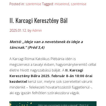
Posted in:
szentmise
Tagged:
miserend
,
szentmise
II. Karcagi Keresztény Bál
2025.01.12.
by
Admin
Mottó: „Ideje van a nevetésnek és ideje a
táncnak.” (Préd 3,4)
A Karcagi Római Katolikus Plébánia idén is
megszervezi a tavalyi évben, hagyományteremtő céllal
életre hívott nagyszabású bálját. A
II. Karcagi
Keresztény Bálra 2025. február 8-án 18:00 órai
kezdettel
kerül sor, melyre sok szeretettel várunk
mindenkit – felekezeti hovatartozástól függetlenül -,
aki egy igazán felhőtlen szórakozásra vágyik.