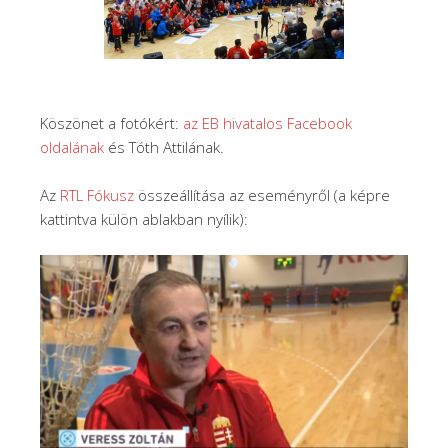
Köszönet a fotókért:
az EB hivatalos Facebook
oldalának
és Tóth Attilának.
Az
RTL Fókusz
összeállítása az eseményről (a képre
kattintva külön ablakban nyílik):