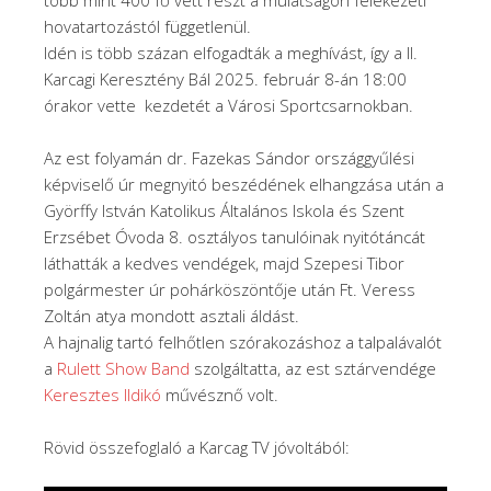
hovatartozástól függetlenül.
Idén is több százan elfogadták a meghívást, így a II.
Karcagi Keresztény Bál 2025. február 8-án 18:00
órakor vette kezdetét a Városi Sportcsarnokban.
Az est folyamán dr. Fazekas Sándor országgyűlési
képviselő úr megnyitó beszédének elhangzása után a
Györffy István Katolikus Általános Iskola és Szent
Erzsébet Óvoda 8. osztályos tanulóinak nyitótáncát
láthatták a kedves vendégek, majd Szepesi Tibor
polgármester úr pohárköszöntője után Ft. Veress
Zoltán atya mondott asztali áldást.
A hajnalig tartó felhőtlen szórakozáshoz a talpalávalót
a
Rulett Show Band
szolgáltatta, az est sztárvendége
Keresztes Ildikó
művésznő volt.
Rövid összefoglaló a Karcag TV jóvoltából: