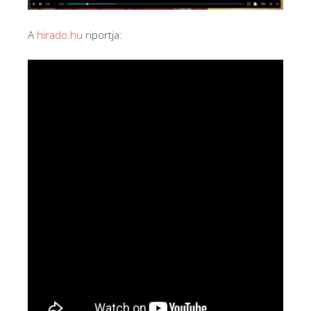
A
hirado.hu
riportja: