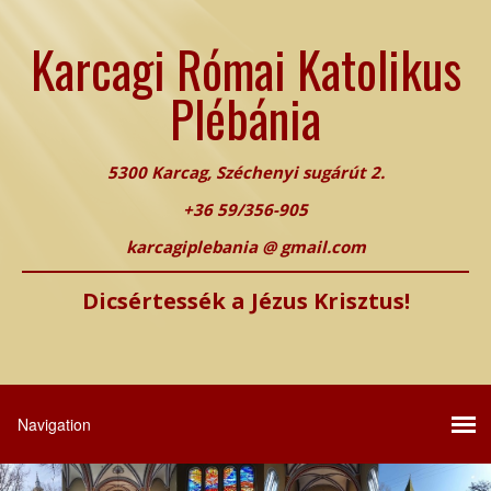
Karcagi Római Katolikus
Plébánia
5300 Karcag, Széchenyi sugárút 2.
+36 59/356-905
karcagiplebania @ gmail.com
Dicsértessék a Jézus Krisztus!