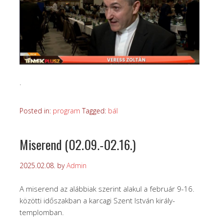
.
Posted in:
program
Tagged:
bál
Miserend (02.09.-02.16.)
2025.02.08.
by
Admin
A miserend az alábbiak szerint alakul a február 9-16.
közötti időszakban a karcagi Szent István király-
templomban.