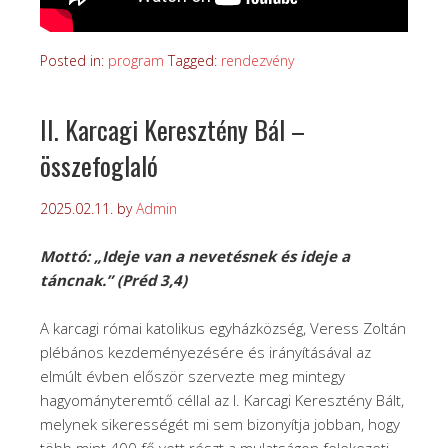
Posted in:
program
Tagged:
rendezvény
II. Karcagi Keresztény Bál –
összefoglaló
2025.02.11.
by
Admin
Mottó: „Ideje van a nevetésnek és ideje a
táncnak.” (Préd 3,4)
A karcagi római katolikus egyházközség, Veress Zoltán
plébános kezdeményezésére és irányításával az
elmúlt évben először szervezte meg mintegy
hagyományteremtő céllal az I. Karcagi Keresztény Bált,
melynek sikerességét mi sem bizonyítja jobban, hogy
több mint 400 fő vett részt a mulatságon felekezeti