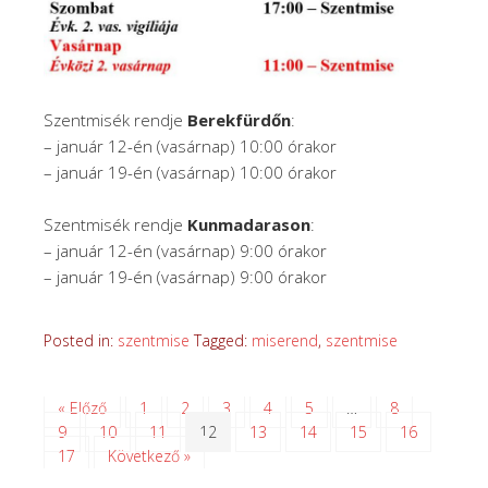
Szentmisék rendje
Berekfürdőn
:
– január 12-én (vasárnap) 10:00 órakor
– január 19-én (vasárnap) 10:00 órakor
Szentmisék rendje
Kunmadarason
:
– január 12-én (vasárnap) 9:00 órakor
– január 19-én (vasárnap) 9:00 órakor
Posted in:
szentmise
Tagged:
miserend
,
szentmise
« Előző
1
2
3
4
5
…
8
9
10
11
12
13
14
15
16
17
Következő »