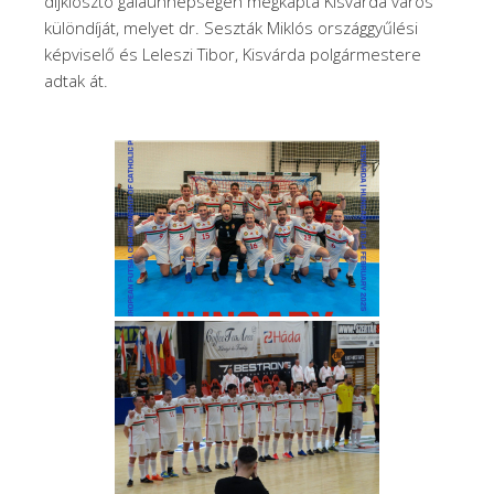
díjkiosztó gálaünnepségen megkapta Kisvárda város
különdíját, melyet dr. Seszták Miklós országgyűlési
képviselő és Leleszi Tibor, Kisvárda polgármestere
adtak át.