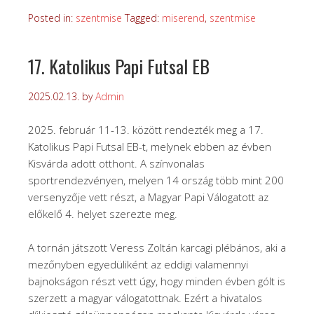
Posted in:
szentmise
Tagged:
miserend
,
szentmise
17. Katolikus Papi Futsal EB
2025.02.13.
by
Admin
2025. február 11-13. között rendezték meg a 17.
Katolikus Papi Futsal EB-t, melynek ebben az évben
Kisvárda adott otthont. A színvonalas
sportrendezvényen, melyen 14 ország több mint 200
versenyzője vett részt, a Magyar Papi Válogatott az
előkelő 4. helyet szerezte meg.
A tornán játszott Veress Zoltán karcagi plébános, aki a
mezőnyben egyedüliként az eddigi valamennyi
bajnokságon részt vett úgy, hogy minden évben gólt is
szerzett a magyar válogatottnak. Ezért a hivatalos