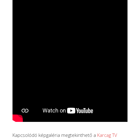
Kapcsolódó képgaléria megtekinthető a
Karcag TV